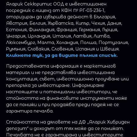
Аларик Секюритис ООД е инвестиционен
посредник с лиценз от КФН № РГ-03-236-1,
оторизиран да извършва дейност в България,
Австрия, Белгия, Хърватска, Кипър, Чехия, Дания,
Естония, Финландия, Франция, Германия, Гърция,
Унгария, Ирландия, Италия, Латвия, Литва,
Люксембург, Малта, Холандия, Полша, Португалия,
Румъния, Словакия, Словения, Испания и Швеция.
Кликнете тук, за да видите пълния списък.
Предоставената информация е маркетингов
материал и не представлява инвестиционна
консултация, съвет, инвестиционно проучване или
препоръка за инвестиране. Информираме
настоящите и потенциални инвеститори, че
стойността на финансовите инструменти може
да се понижи и при продажба преди падеж не се
гарантира печалба.
Стойността на дяловете на ДФ „Аларик Хибриден
депозит“ и доходът от тях може да се понижат.
Печалбата не е гарантирана и инвеститорите