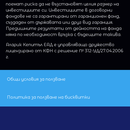
поемат риска да не възстановят целия размер на
инвестициите си. Инвестициите в договорни
фондове не са гарантирани от гаранционен фонд,
създаден от държавата или друг вид гаранция.
Предишните резултати от дейността на фонда
няма по необходимост връзка с бъдещите такива.
Аларик Кепитъл EАД е управляващо дружество
лицензирано от КФН с решение № 312-УД/27.04.2006
г.
Общи условия за ползване
Политика за ползване на бисквитки