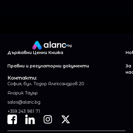
Държавни Ценни Книжа
Но
Правни и регулаторни документи
За
на
Контакти:
София, бул. Тодор Александров 20
Аларик Тауър
sales@alaric.bg
+359 243 981 71